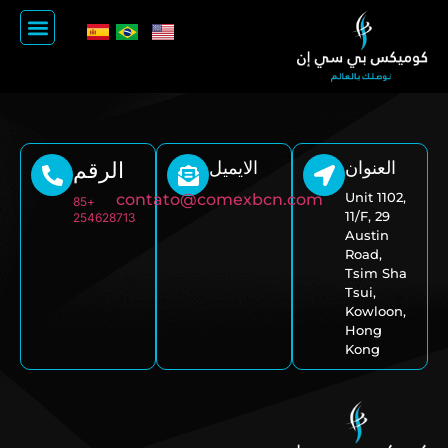
زيارة الصين
الأسئلة الشائعة
العنوان
الايميل
الرقم
Unit 1102,
contato@comexbcn.com
+85
11/F, 29
254628713
Austin
Road,
Tsim Sha
Tsui,
Kowloon,
Hong
Kong