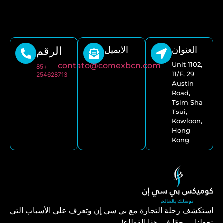
العنوان
الايميل
الرقم
Unit 1102,
contato@comexbcn.com
+85
11/F, 29
254628713
Austin
Road,
Tsim Sha
Tsui,
Kowloon,
Hong
Kong
استكشف رحلة التجارة مع بي سي إن وتعرف على الأسباب التي
تجعلنا مرجعًا في هذا القطاع!