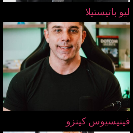
ليو باتيستيلا
فينيسيوس كينزو