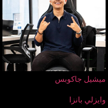
ميشيل جاكوبس
وايزلي بانزا