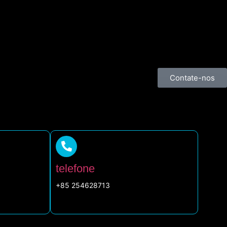
Contate-nos
telefone
+85 254628713