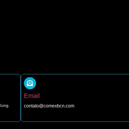
Email
 Kong.
contato@comexbcn.com