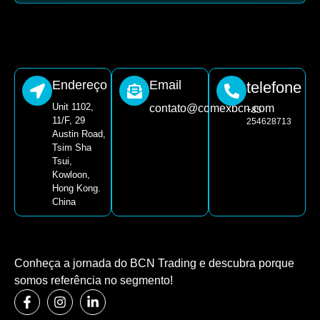
Endereço
Email
telefone
Unit 1102,
contato@comexbcn.com
+85
11/F, 29
254628713
Austin Road,
Tsim Sha
Tsui,
Kowloon,
Hong Kong.
China
Conheça a jornada do BCN Trading e descubra porque
somos referência no segmento!