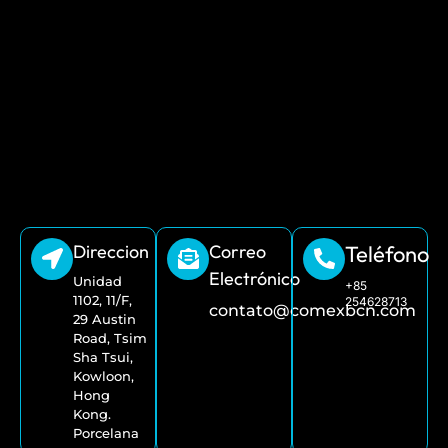
Direccion
Correo
Teléfono
Electrónico
Unidad
+85
1102, 11/F,
254628713
contato@comexbcn.com
29 Austin
Road, Tsim
Sha Tsui,
Kowloon,
Hong
Kong.
Porcelana