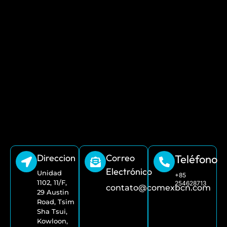
Direccion
Correo
Teléfono
Electrónico
Unidad
+85
1102, 11/F,
254628713
contato@comexbcn.com
29 Austin
Road, Tsim
Sha Tsui,
Kowloon,